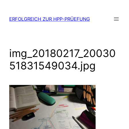
Zum
Inhalt
ERFOLGREICH ZUR HPP-PRÜEFUNG
springen
img_20180217_20030
51831549034.jpg