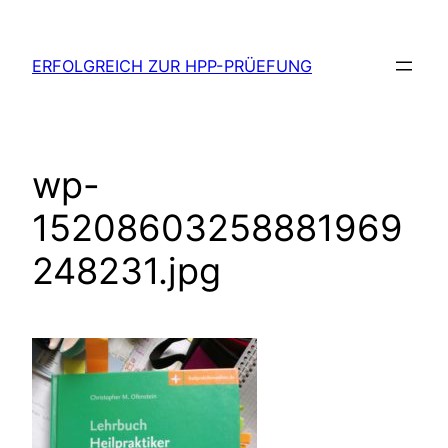
Zum
Inhalt
ERFOLGREICH ZUR HPP-PRÜEFUNG
springen
wp-
15208603258881969
248231.jpg