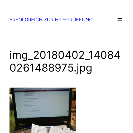
Zum
Inhalt
ERFOLGREICH ZUR HPP-PRÜEFUNG
springen
img_20180402_14084
0261488975.jpg