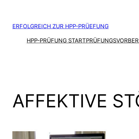
Zum
Inhalt
springen
ERFOLGREICH ZUR HPP-PRÜEFUNG
HPP-PRÜFUNG START
PRÜFUNGSVORBER
AFFEKTIVE S