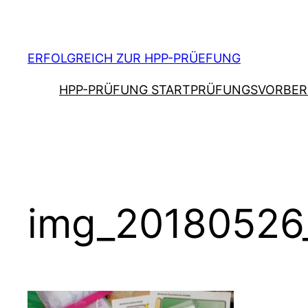
Zum
Inhalt
springen
ERFOLGREICH ZUR HPP-PRÜEFUNG
HPP-PRÜFUNG START
PRÜFUNGSVORBER
img_20180526