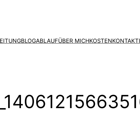
EITUNG
BLOG
ABLAUF
ÜBER MICH
KOSTEN
KONTAKT
_14061215663516