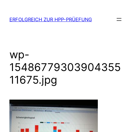
Zum
Inhalt
ERFOLGREICH ZUR HPP-PRÜEFUNG
springen
wp-
15486779303904355
11675.jpg