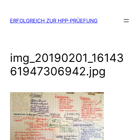
Zum
Inhalt
ERFOLGREICH ZUR HPP-PRÜEFUNG
springen
img_20190201_16143
61947306942.jpg