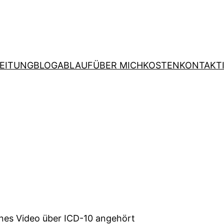
EITUNG
BLOG
ABLAUF
ÜBER MICH
KOSTEN
KONTAKT
enes Video über ICD-10 angehört