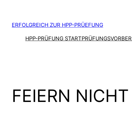
Zum
Inhalt
springen
ERFOLGREICH ZUR HPP-PRÜEFUNG
HPP-PRÜFUNG START
PRÜFUNGSVORBER
FEIERN NICH