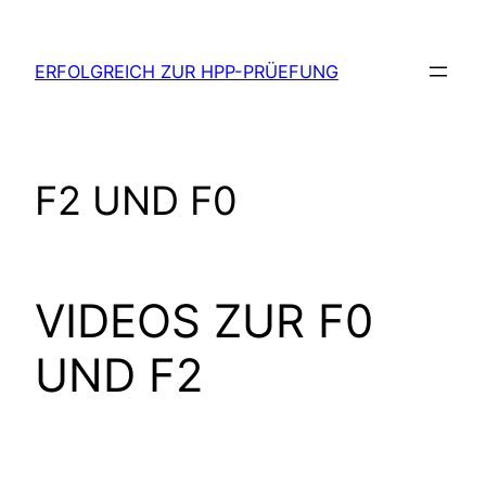
Zum
Inhalt
ERFOLGREICH ZUR HPP-PRÜEFUNG
springen
F2 UND F0
VIDEOS ZUR F0
UND F2